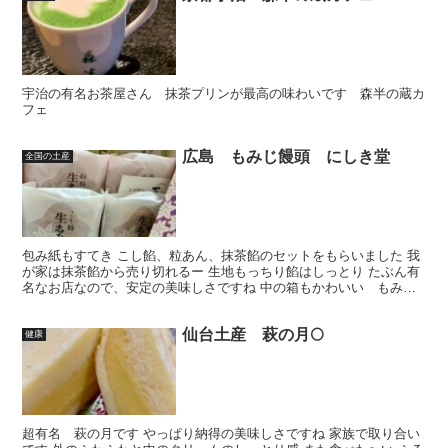
宇治の有名お茶屋さん 抹茶プリンが最高の味わいです 森半の蔵カ
フェ
広島 もみじ饅頭 にしき堂
全国の土産
包み紙もすてき こし餡、粒あん、抹茶餡のセットをもらいました 我
が家は抹茶餡から売り切れるー 生地もっちり餡はしっとり たぶん有
名なお店なので、安定の美味しさですね 中の箱もかわいい もみじ
だらけ🍁🍁🍁 なんでもみじ型なんだろ なんかかわい...
仙台土産 萩の月🌕
健康
超有名 萩の月です やっぱり納得の美味しさですね 家族で取り合い