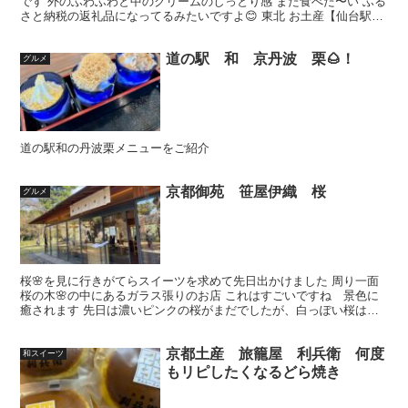
です 外のふわふわと中のクリームのしっとり感 また食べた〜い ふる
さと納税の返礼品になってるみたいですよ😊 東北 お土産【仙台駅倉
庫出荷】【冷蔵商品】菓匠三全 萩の月 8個入仙...
道の駅 和 京丹波 栗🌰！
グルメ
道の駅和の丹波栗メニューをご紹介
京都御苑 笹屋伊織 桜
グルメ
桜🌸を見に行きがてらスイーツを求めて先日出かけました 周り一面
桜の木🌸の中にあるガラス張りのお店 これはすごいですね 景色に
癒されます 先日は濃いピンクの桜がまだでしたが、白っぽい桜はほ
ぼ満開でした 素敵な店内 外国のお客さんも多かったです...
京都土産 旅籠屋 利兵衛 何度
和スイーツ
もリピしたくなるどら焼き