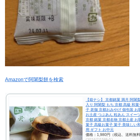
Amazonで阿闍梨餅を検索
【箱ナシ】 京都銘菓 満月 阿闍梨
入り 阿闍梨 もち 京都 高級 和菓
子 老舗 京都おみやげ 個包装 
お土産 つぶあん 粒あん スイー
京都 銘菓 京都名物 京都土産 
菓子 高級お菓子 菓子 美味しい
用 ギフト お中元
価格：1,980円（税込、送料無料
(2024/7/15時点)