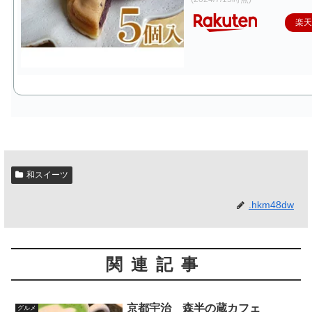
楽
和スイーツ
.hkm48dw
関連記事
京都宇治 森半の蔵カフェ
グルメ