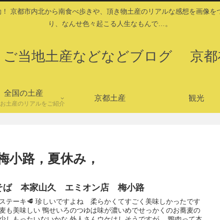
！ 京都市内北から南食べ歩きや、頂き物土産のリアルな感想を画像を
り、なんせ色々起こる人生なもんで…。
・ご当地土産などなどブログ 京都
全国の土産
京都土産
観光
お土産のリアルをご紹介
，梅小路，夏休み，
そば 本家山久 エミオン店 梅小路
ステーキ🥩 珍しいですよね 柔らかくてすごく美味しかったです
麦も美味しい 鴨せいろのつゆは味が濃いめでせっかくのお蕎麦の
少しもったいないかな 外人さんウケはしそうですが。 鴨肉って本