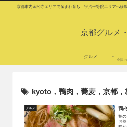
京都市内金閣寺エリアで産まれ育ち 宇治平等院エリアへ移動
京都グルメ
グルメ
全国の
kyoto，鴨肉，蕎麦，京都
鴨
グルメ
鴨の
お蕎
味が