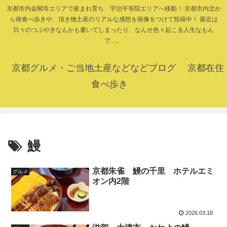
京都市内金閣寺エリアで産まれ育ち 宇治平等院エリアへ移動！ 京都市内北か
ら南食べ歩きや、頂き物土産のリアルな感想を画像をつけて投稿中！ 最近は
日々のつぶやきなんかも書いてしまったり、なんせ色々起こる人生なもん
で…。
京都グルメ・ご当地土産などなどブログ 京都在住
食べ歩き
鰻
京都朱雀 鰻の千里 ホテルエミ
グルメ
オン内2階
2026.03.18