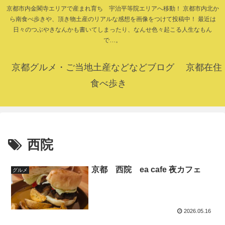
京都市内金閣寺エリアで産まれ育ち 宇治平等院エリアへ移動！ 京都市内北か
ら南食べ歩きや、頂き物土産のリアルな感想を画像をつけて投稿中！ 最近は
日々のつぶやきなんかも書いてしまったり、なんせ色々起こる人生なもん
で…。
京都グルメ・ご当地土産などなどブログ 京都在住
食べ歩き
西院
京都 西院 ea cafe 夜カフェ
グルメ
2026.05.16