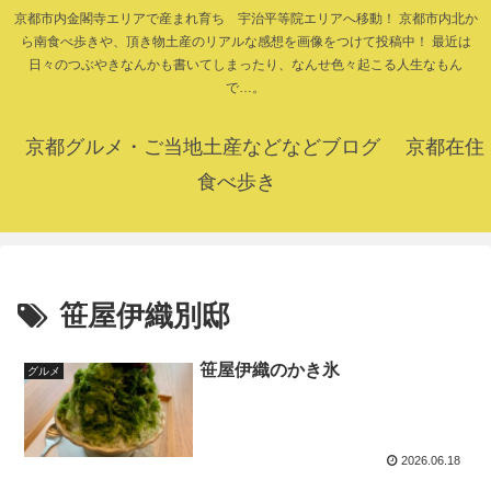
京都市内金閣寺エリアで産まれ育ち 宇治平等院エリアへ移動！ 京都市内北か
ら南食べ歩きや、頂き物土産のリアルな感想を画像をつけて投稿中！ 最近は
日々のつぶやきなんかも書いてしまったり、なんせ色々起こる人生なもん
で…。
京都グルメ・ご当地土産などなどブログ 京都在住
食べ歩き
笹屋伊織別邸
笹屋伊織のかき氷
グルメ
2026.06.18