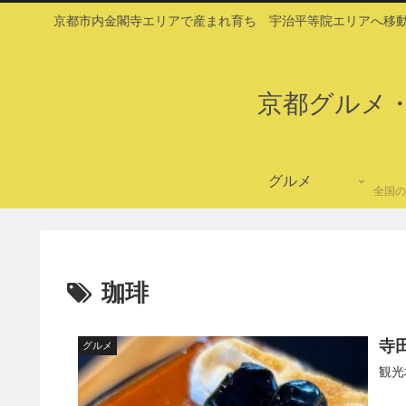
京都市内金閣寺エリアで産まれ育ち 宇治平等院エリアへ移動
京都グルメ
グルメ
全国の
珈琲
寺
グルメ
観光