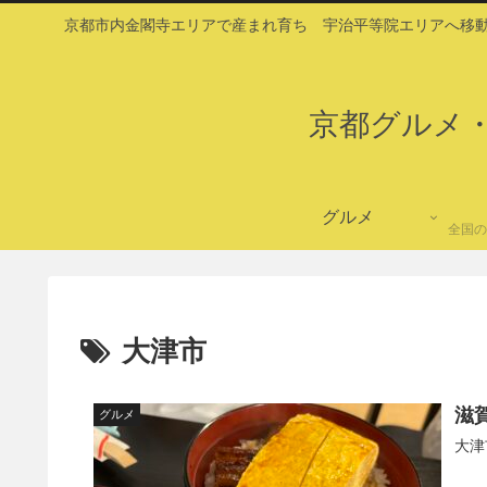
京都市内金閣寺エリアで産まれ育ち 宇治平等院エリアへ移動
京都グルメ
グルメ
全国の
大津市
滋
グルメ
大津