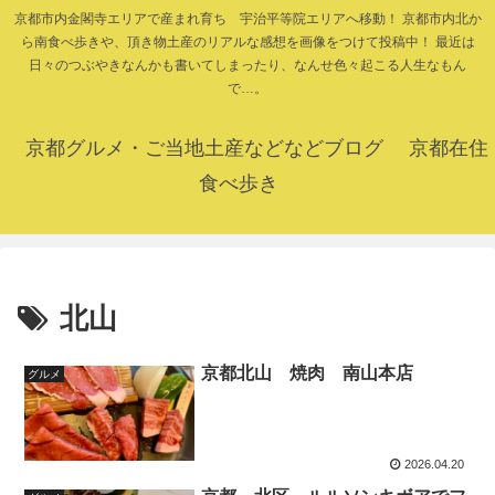
京都市内金閣寺エリアで産まれ育ち 宇治平等院エリアへ移動！ 京都市内北か
ら南食べ歩きや、頂き物土産のリアルな感想を画像をつけて投稿中！ 最近は
日々のつぶやきなんかも書いてしまったり、なんせ色々起こる人生なもん
で…。
京都グルメ・ご当地土産などなどブログ 京都在住
食べ歩き
北山
京都北山 焼肉 南山本店
グルメ
2026.04.20