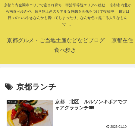
京都市内金閣寺エリアで産まれ育ち 宇治平等院エリアへ移動！ 京都市内北か
ら南食べ歩きや、頂き物土産のリアルな感想を画像をつけて投稿中！ 最近は
日々のつぶやきなんかも書いてしまったり、なんせ色々起こる人生なもん
で…。
京都グルメ・ご当地土産などなどブログ 京都在住
食べ歩き
京都ランチ
京都 北区 ルルソンキボアでフ
グルメ
ォアグラランチ🍽️
2026.01.10