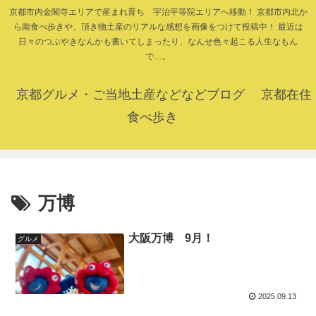
京都市内金閣寺エリアで産まれ育ち 宇治平等院エリアへ移動！ 京都市内北か
ら南食べ歩きや、頂き物土産のリアルな感想を画像をつけて投稿中！ 最近は
日々のつぶやきなんかも書いてしまったり、なんせ色々起こる人生なもん
で…。
京都グルメ・ご当地土産などなどブログ 京都在住
食べ歩き
万博
大阪万博 9月！
グルメ
2025.09.13