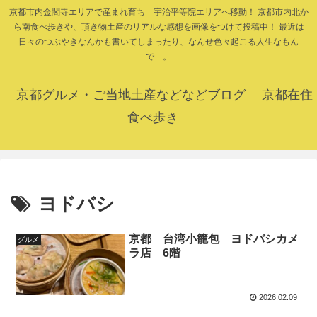
京都市内金閣寺エリアで産まれ育ち 宇治平等院エリアへ移動！ 京都市内北か
ら南食べ歩きや、頂き物土産のリアルな感想を画像をつけて投稿中！ 最近は
日々のつぶやきなんかも書いてしまったり、なんせ色々起こる人生なもん
で…。
京都グルメ・ご当地土産などなどブログ 京都在住
食べ歩き
ヨドバシ
京都 台湾小籠包 ヨドバシカメ
グルメ
ラ店 6階
2026.02.09