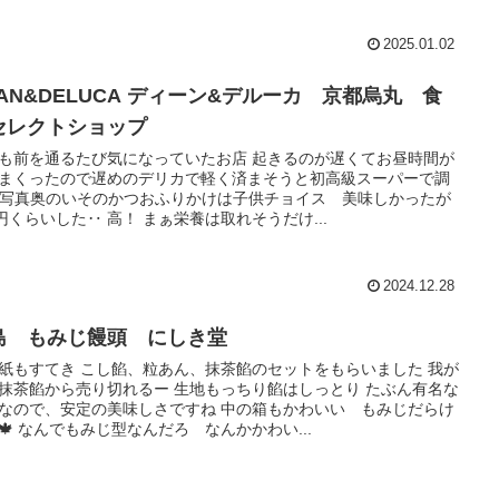
2025.01.02
EAN&DELUCA ディーン&デルーカ 京都烏丸 食
セレクトショップ
も前を通るたび気になっていたお店 起きるのが遅くてお昼時間が
まくったので遅めのデリカで軽く済まそうと初高級スーパーで調
 写真奥のいそのかつおふりかけは子供チョイス 美味しかったが
0円くらいした‥ 高！ まぁ栄養は取れそうだけ...
2024.12.28
島 もみじ饅頭 にしき堂
紙もすてき こし餡、粒あん、抹茶餡のセットをもらいました 我が
抹茶餡から売り切れるー 生地もっちり餡はしっとり たぶん有名な
なので、安定の美味しさですね 中の箱もかわいい もみじだらけ
🍁🍁 なんでもみじ型なんだろ なんかかわい...