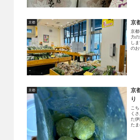
京
京都
京都
力の
しま
のお
京
京都
り
こち
くさ
た伊
たま