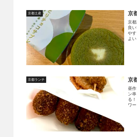
京
京都土産
京都
良い
やす
よい
京
京都ランチ
昼作
ン串
る！
ワー