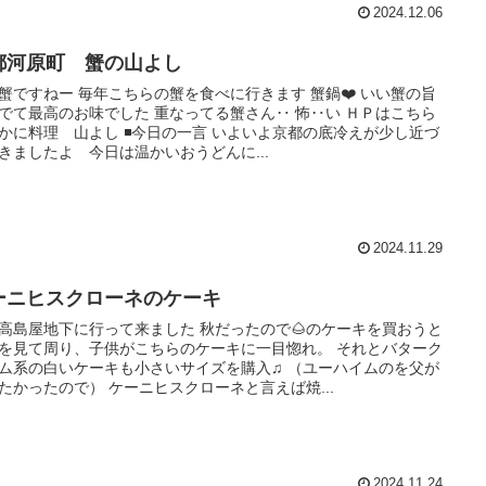
2024.12.06
都河原町 蟹の山よし
蟹ですねー 毎年こちらの蟹を食べに行きます 蟹鍋❤️ いい蟹の旨
でて最高のお味でした 重なってる蟹さん‥ 怖‥い ＨＰはこちら
かに料理 山よし ◾️今日の一言 いよいよ京都の底冷えが少し近づ
きましたよ 今日は温かいおうどんに...
2024.11.29
ーニヒスクローネのケーキ
高島屋地下に行って来ました 秋だったので🌰のケーキを買おうと
を見て周り、子供がこちらのケーキに一目惚れ。 それとバターク
ム系の白いケーキも小さいサイズを購入♫ （ユーハイムのを父が
たかったので） ケーニヒスクローネと言えば焼...
2024.11.24