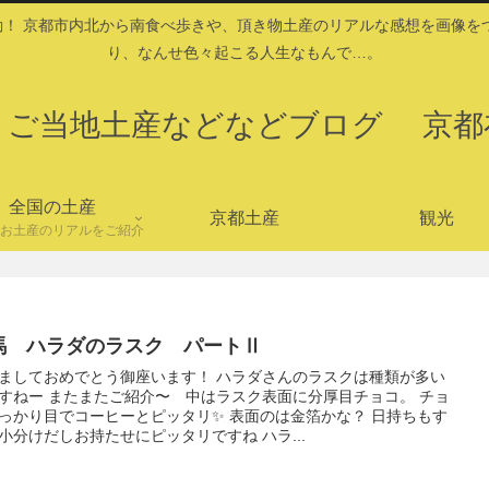
！ 京都市内北から南食べ歩きや、頂き物土産のリアルな感想を画像を
り、なんせ色々起こる人生なもんで…。
・ご当地土産などなどブログ 京都
全国の土産
京都土産
観光
お土産のリアルをご紹介
馬 ハラダのラスク パートⅡ
ましておめでとう御座います！ ハラダさんのラスクは種類が多い
すねー またまたご紹介〜 中はラスク表面に分厚目チョコ。 チョ
っかり目でコーヒーとピッタリ✨ 表面のは金箔かな？ 日持ちもす
小分けだしお持たせにピッタリですね ハラ...