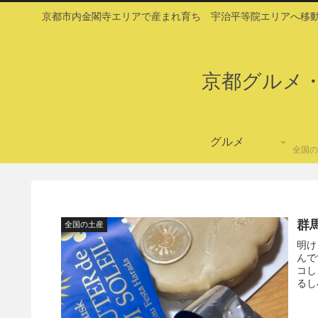
京都市内金閣寺エリアで産まれ育ち 宇治平等院エリアへ移動
京都グルメ
グルメ
全国の
群
全国の土産
明け
んで
コし
るし