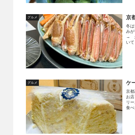
京
グルメ
冬は
みが
→ 
いて
ケ
グルメ
京都
お店
リー
食べ