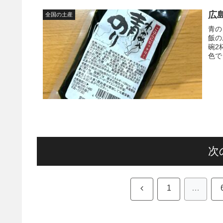
広
全国の土産
青の
飯の
碗2
色で
次
前
1
…
へ