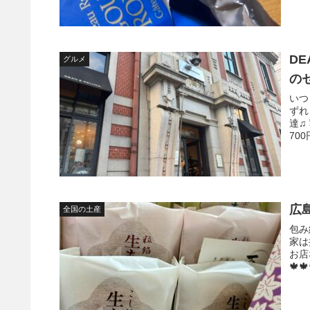
D
グルメ
の
いつ
ずれ
達♫
70
広
全国の土産
包み
家は
お店
🍁