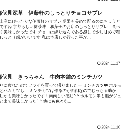
都伏見深草 伊藤軒のしっとりチョコサブレ
土産にぴったりな伊藤軒のサブレ 期限も長めで配るのにちょうど
ですね 京都らしい抹茶味 和菓子のお店のしっとりサブレ 食べ
く美味しかったです チョコは練り込んである感じで少し甘めで程
しっとり感がいいです 私は本店しか行った事が...
2024.11.17
都伏見 きっちゃん 牛肉本舗のミンチカツ
りに疲れたのでフライを買って帰りましたー ミンチカツ❤️ ホルモ
とハムカツも。 ミンチカツは作るのが面倒なのでむっちゃ助か
しかも美味しかったです！肉肉しい感じ^ ^ ホルモン串も脂がジュ
と出て美味しかった^ ^ 他にも色々あ...
2024.11.10