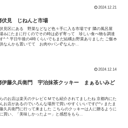
2024.12.21
都伏見 じねんと市場
伏見区にある 野菜などなど色々手に入る市場です 隣の風呂屋
湯♨️にたまに行くのでその時は必ず寄って 珍しい食べ物を調達
す^ ^ 平日午後の4時くらいでもまだ結構お野菜ありました ご飯🍚
供なんかも置いてて お肉やパン🥐なんか...
2024.12.14
都伊藤久兵衛門 宇治抹茶クッキー まぁるいみど
らのお店は楽天のテレビＣＭでも紹介されてましたね 京都内にた
んお店があるのでいろんな場所で買いやすくいいです(^^♪ またま
藤久兵衛門に行って来ました こちらのクッキーは人に贈るように
に買い、「美味しかったよー」と感想をもら...