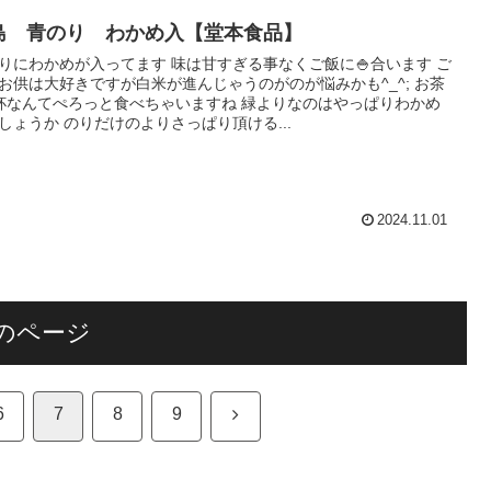
島 青のり わかめ入【堂本食品】
りにわかめが入ってます 味は甘すぎる事なくご飯に🍚合います ご
お供は大好きですが白米が進んじゃうのがのが悩みかも^_^; お茶
杯なんてぺろっと食べちゃいますね 緑よりなのはやっぱりわかめ
しょうか のりだけのよりさっぱり頂ける...
2024.11.01
のページ
次
6
7
8
9
へ