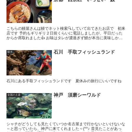
こちらの鰻屋さんは鰻でネット検索🔍していて出てきたお店で 初来
店です 予約もギリギリ２日前くらいに電話しましたが、平日だった
からか席取れました👍 お味はタレが濃過ぎず鰻が本当に美味しかっ
た✨ 白焼をわさびとポン酢でいただくのですがあっさりし...
石川 手取フィッシュランド
観光
石川にある手取フィッシュランドです 夏休みの旅行にいいですね
神戸 須磨シーワルド
全国の土産
シャチがどうしても見たくていつか名古屋まで行かないといけないな
～と思っていたら、神戸に来てくれました～(^^♪ 昔見たことがあっ