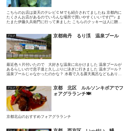
こちらのお店は楽天のテレビＣＭでも紹介されてましたね 京都内に
たくさんお店があるのでいろんな場所で買いやすくいいです(^^♪ ま
たまた伊藤久兵衛門に行って来ました こちらのクッキーは人に贈る
ようにたまに買い、「美味しかったよー」と感想をもら...
京都南丹 るり渓 温泉プール
グルメ
最近色々片付いたので 大好きな温泉に出かけました 温泉プールが
あるらしいので息子達と久しぶりに泳ぎに行きました 温水プール？
温泉プールじゃなかったのかな？ 水着で入る露天風呂などもあり
ぬるめのお湯で最高でした😊 プールの写真は撮ってないけ...
京都 北区 ルルソンキボアでフ
グルメ
ォアグラランチ🍽️
京都北山のおすすめフォアグラランチ
京都 西京区 いっせい 鰻
グルメ