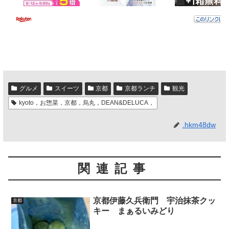
グルメ
スイーツ
京都
京都ランチ
観光
kyoto，お惣菜，京都，烏丸，DEAN&DELUCA，
.hkm48dw
関連記事
京都伊藤久兵衛門 宇治抹茶クッ
京都
キー まぁるいみどり