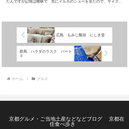
たんですが記憶は曖昧で 先にイルカのショーを見たので、サイズ感
の違いを楽しみにしていたのですが 期待が大きすぎた...
広島 もみじ饅頭 にしき堂
群馬 ハラダのラスク パート
Ⅱ
ホーム
グルメ
京都グルメ・ご当地土産などなどブログ 京都在
住食べ歩き