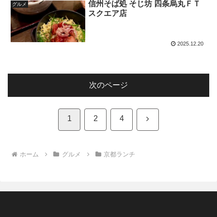
信州そば処 そじ坊 四条烏丸ＦＴ
グルメ
スクエア店
2025.12.20
次のページ
次
1
2
4
へ
ホーム
グルメ
京都ランチ