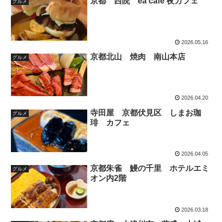
京都 西院 ea cafe 夜カフェ
グルメ
2026.05.16
京都北山 焼肉 南山本店
グルメ
2026.04.20
寺田屋 京都伏見区 しまお珈
グルメ
琲 カフェ
2026.04.05
京都朱雀 鰻の千里 ホテルエミ
グルメ
オン内2階
2026.03.18