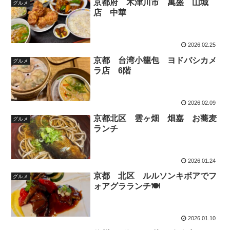
京都府 木津川市 萬盛 山城
グルメ
店 中華
2026.02.25
京都 台湾小籠包 ヨドバシカメ
グルメ
ラ店 6階
2026.02.09
京都北区 雲ヶ畑 畑嘉 お蕎麦
グルメ
ランチ
2026.01.24
京都 北区 ルルソンキボアでフ
グルメ
ォアグラランチ🍽️
2026.01.10