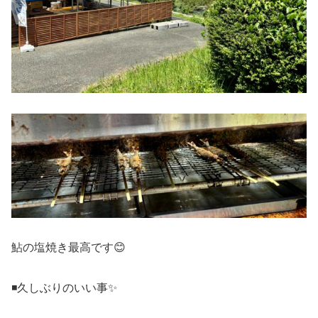
鮎の塩焼き最高です😊
◾️久しぶりのいい事✨