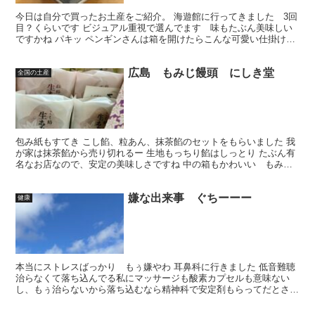
今日は自分で買ったお土産をご紹介。 海遊館に行ってきました 3回
目？くらいです ビジュアル重視で選んでます 味もたぶん美味しい
ですかね パキッ ペンギンさんは箱を開けたらこんな可愛い仕掛けが
ありました 飛び出るペンギン🐧！ 売り場には何にも...
広島 もみじ饅頭 にしき堂
全国の土産
包み紙もすてき こし餡、粒あん、抹茶餡のセットをもらいました 我
が家は抹茶餡から売り切れるー 生地もっちり餡はしっとり たぶん有
名なお店なので、安定の美味しさですね 中の箱もかわいい もみじ
だらけ🍁🍁🍁 なんでもみじ型なんだろ なんかかわい...
嫌な出来事 ぐちーーー
健康
本当にストレスばっかり もぅ嫌やわ 耳鼻科に行きました 低音難聴
治らなくて落ち込んでる私にマッサージも酸素カプセルも意味ない
し、もぅ治らないから落ち込むなら精神科で安定剤もらってだとさ
じゃあそう言うことで もういいですか？やって なんか他...