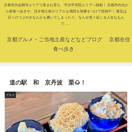
京都市内金閣寺エリアで産まれ育ち 宇治平等院エリアへ移動！ 京都市内北か
ら南食べ歩きや、頂き物土産のリアルな感想を画像をつけて投稿中！ 最近は
日々のつぶやきなんかも書いてしまったり、なんせ色々起こる人生なもん
で…。
京都グルメ・ご当地土産などなどブログ 京都在住
食べ歩き
道の駅 和 京丹波 栗🌰！
グルメ