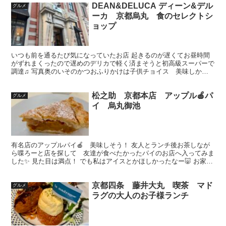
DEAN&DELUCA ディーン&デル
グルメ
ーカ 京都烏丸 食のセレクトシ
ョップ
いつも前を通るたび気になっていたお店 起きるのが遅くてお昼時間
がずれまくったので遅めのデリカで軽く済まそうと初高級スーパーで
調達♫ 写真奥のいそのかつおふりかけは子供チョイス 美味しかっ
たが700円くらいした‥ 高！ まぁ栄養は取れそうだけ...
松之助 京都本店 アップル🍎パ
グルメ
イ 烏丸御池
有名店のアップルパイ🍎 美味しそう！ 友人とランチ後お茶しなが
ら喋ろーと店を探して 友達が食べたかったパイのお店へ入ってみま
した✨ 見た目は満点！ でも私はアイスとかほしかったなー🐷 お家で
食べるように持ち帰り🐷 スコーンは私好み❤️美味し...
京都四条 藤井大丸 喫茶 マド
グルメ
ラグの大人のお子様ランチ