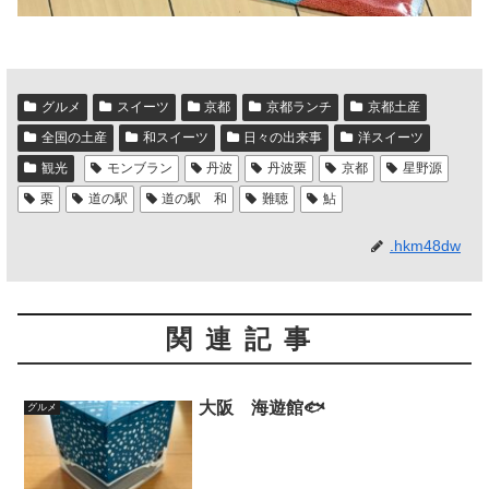
グルメ
スイーツ
京都
京都ランチ
京都土産
全国の土産
和スイーツ
日々の出来事
洋スイーツ
観光
モンブラン
丹波
丹波栗
京都
星野源
栗
道の駅
道の駅 和
難聴
鮎
.hkm48dw
関連記事
大阪 海遊館🐟
グルメ