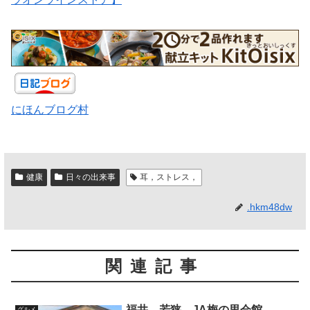
にほんブログ村
健康
日々の出来事
耳，ストレス，
.hkm48dw
関連記事
福井 若狭 JA梅の里会館
グルメ