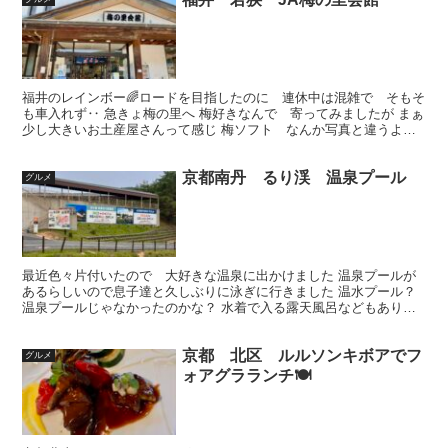
福井のレインボー🌈ロードを目指したのに 連休中は混雑で そもそ
も車入れず‥ 急きょ梅の里へ 梅好きなんで 寄ってみましたが まぁ
少し大きいお土産屋さんって感じ 梅ソフト なんか写真と違うよう
な、形が‥ 味は甘くて美味しかったです お客様専用...
京都南丹 るり渓 温泉プール
グルメ
最近色々片付いたので 大好きな温泉に出かけました 温泉プールが
あるらしいので息子達と久しぶりに泳ぎに行きました 温水プール？
温泉プールじゃなかったのかな？ 水着で入る露天風呂などもあり
ぬるめのお湯で最高でした😊 プールの写真は撮ってないけ...
京都 北区 ルルソンキボアでフ
グルメ
ォアグラランチ🍽️