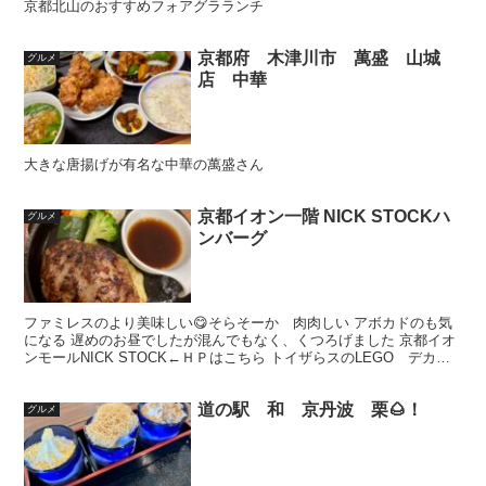
京都北山のおすすめフォアグラランチ
京都府 木津川市 萬盛 山城
グルメ
店 中華
大きな唐揚げが有名な中華の萬盛さん
京都イオン一階 NICK STOCKハ
グルメ
ンバーグ
ファミレスのより美味しい😋そらそーか 肉肉しい アボカドのも気
になる 遅めのお昼でしたが混んでもなく、くつろげました 京都イオ
ンモールNICK STOCK←ＨＰはこちら トイザらスのLEGO デカ
い！ 小さい子はテンション上がるかも🤩 京都...
道の駅 和 京丹波 栗🌰！
グルメ