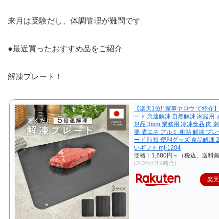
来月は受験だし、体調管理が難問です
●最近買ったおすすめ品をご紹介
解凍プレート！
【楽天1位!! 家事ヤロウ で紹介
ート 急速解凍 自然解凍 家庭用 
規品 3mm 業務用 冷凍食品 肉 
要 省エネ アルミ 粗熱 解凍 プレ
ード 時短 便利グッズ 食品解凍 2
いギフト mj-1204
価格：1,680円～（税込、送料無
(2025/1/19時点)
楽