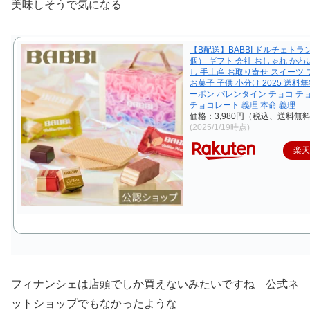
美味しそうで気になる
【B配送】BABBI ドルチェトラ
個） ギフト 会社 おしゃれ かわ
し 手土産 お取り寄せ スイーツ
お菓子 子供 小分け 2025 送料無
ーポン バレンタイン チョコ チ
チョコレート 義理 本命 義理
価格：3,980円（税込、送料無料
(2025/1/19時点)
楽
フィナンシェは店頭でしか買えないみたいですね 公式ネ
ットショップでもなかったような