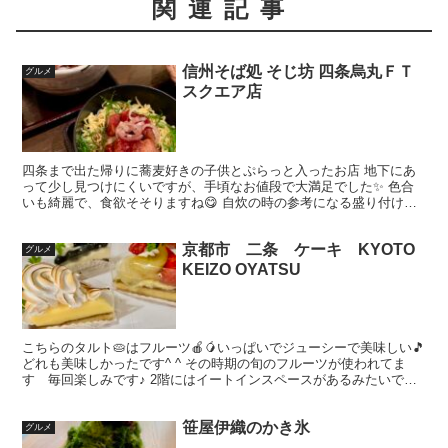
関連記事
信州そば処 そじ坊 四条烏丸ＦＴ
グルメ
スクエア店
四条まで出た帰りに蕎麦好きの子供とぷらっと入ったお店 地下にあ
って少し見つけにくいですが、手頃なお値段で大満足でした✨ 色合
いも綺麗で、食欲そそりますね😋 自炊の時の参考になる盛り付けで
す、 でも現実はミョウガとか準備できそうにないし 錦糸...
京都市 二条 ケーキ KYOTO
グルメ
KEIZO OYATSU
こちらのタルト🥧はフルーツ🍎🥭いっぱいでジューシーで美味しい🎵
どれも美味しかったです^ ^ その時期の旬のフルーツが使われてま
す 毎回楽しみです♪ 2階にはイートインスペースがあるみたいです
夏はかき氷🍧もあるとの事 ケーキもかき氷も食べ...
笹屋伊織のかき氷
グルメ