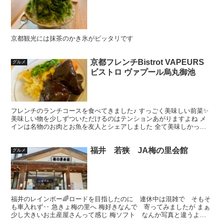
京都観光には抹茶のかき氷がピッタリです
京都フレンチBistrot VAPEURS
グルメ
ビストロ ヴァプール烏丸御池
フレンチのランチコースを食べてきました♪ すっごく美味しい前菜✨
美味しい物を少しずついただけるのはテンションあがりますよね メ
インは名物のお肉とお魚を友人とシェアしました 全て美味しかった
です♪ お肉ほろほろ〜🥩 ◾️出来事 先日自律神経...
福井 若狭 JA梅の里会館
グルメ
福井のレインボー🌈ロードを目指したのに 連休中は混雑で そもそ
も車入れず‥ 急きょ梅の里へ 梅好きなんで 寄ってみましたが まぁ
少し大きいお土産屋さんって感じ 梅ソフト なんか写真と違うよう