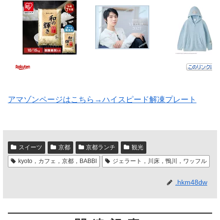
アマゾンページはこちら→ハイスピード解凍プレート
スイーツ
京都
京都ランチ
観光
kyoto，カフェ，京都，BABBI
ジェラート，川床，鴨川，ワッフル
.hkm48dw