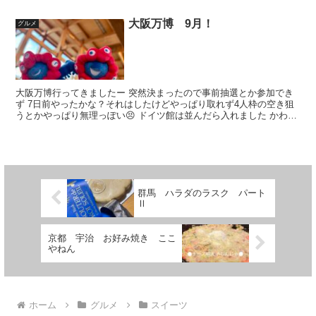
な、形が‥ 味は甘くて美味しかったです お客様専用...
大阪万博 9月！
グルメ
大阪万博行ってきましたー 突然決まったので事前抽選とか参加でき
ず 7日前やったかな？それはしたけどやっぱり取れず4人枠の空き狙
うとかやっぱり無理っぽい😣 ドイツ館は並んだら入れました かわい
いキャラが色々教えてくれます マレーシア🇲🇾カレー...
群馬 ハラダのラスク パート
Ⅱ
京都 宇治 お好み焼き ここ
やねん
ホーム
グルメ
スイーツ