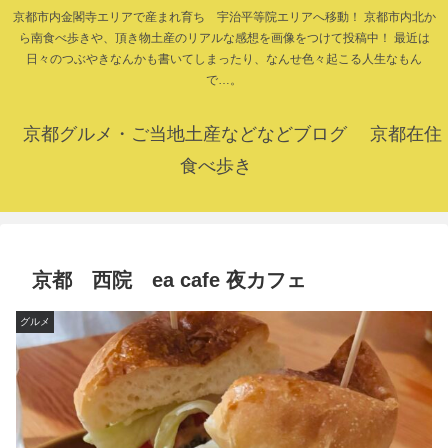
京都市内金閣寺エリアで産まれ育ち 宇治平等院エリアへ移動！ 京都市内北か
ら南食べ歩きや、頂き物土産のリアルな感想を画像をつけて投稿中！ 最近は
日々のつぶやきなんかも書いてしまったり、なんせ色々起こる人生なもん
で…。
京都グルメ・ご当地土産などなどブログ 京都在住
食べ歩き
京都 西院 ea cafe 夜カフェ
グルメ