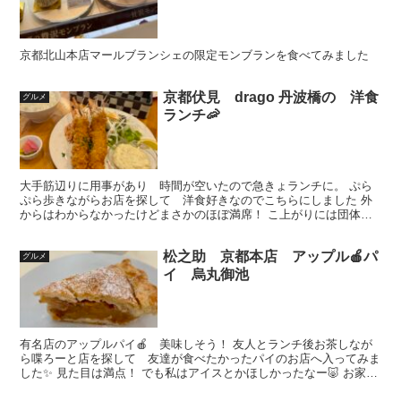
京都北山本店マールブランシェの限定モンブランを食べてみました
京都伏見 drago 丹波橋の 洋食
グルメ
ランチ🦐
大手筋辺りに用事があり 時間が空いたので急きょランチに。 ぷら
ぷら歩きながらお店を探して 洋食好きなのでこちらにしました 外
からはわからなかったけどまさかのほぼ満席！ こ上がりには団体さ
んが20入くらいかな？ カウンターとテーブルが二席。 ...
松之助 京都本店 アップル🍎パ
グルメ
イ 烏丸御池
有名店のアップルパイ🍎 美味しそう！ 友人とランチ後お茶しなが
ら喋ろーと店を探して 友達が食べたかったパイのお店へ入ってみま
した✨ 見た目は満点！ でも私はアイスとかほしかったなー🐷 お家で
食べるように持ち帰り🐷 スコーンは私好み❤️美味し...