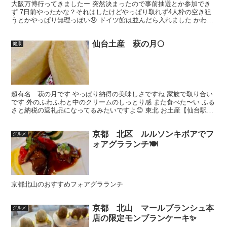
大阪万博行ってきましたー 突然決まったので事前抽選とか参加でき
ず 7日前やったかな？それはしたけどやっぱり取れず4人枠の空き狙
うとかやっぱり無理っぽい😣 ドイツ館は並んだら入れました かわい
いキャラが色々教えてくれます マレーシア🇲🇾カレー...
仙台土産 萩の月🌕
健康
超有名 萩の月です やっぱり納得の美味しさですね 家族で取り合い
です 外のふわふわと中のクリームのしっとり感 また食べた〜い ふる
さと納税の返礼品になってるみたいですよ😊 東北 お土産【仙台駅倉
庫出荷】【冷蔵商品】菓匠三全 萩の月 8個入仙...
京都 北区 ルルソンキボアでフ
グルメ
ォアグラランチ🍽️
京都北山のおすすめフォアグラランチ
京都 北山 マールブランシュ本
グルメ
店の限定モンブランケーキ✨