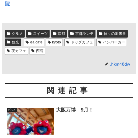
院
グルメ
スイーツ
京都
京都ランチ
日々の出来事
観光
ea cafe
kyoto
ドッグカフェ
ハンバーガー
夜カフェ
西院
.hkm48dw
関連記事
大阪万博 9月！
グルメ