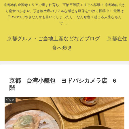
京都市内金閣寺エリアで産まれ育ち 宇治平等院エリアへ移動！ 京都市内北か
ら南食べ歩きや、頂き物土産のリアルな感想を画像をつけて投稿中！ 最近は
日々のつぶやきなんかも書いてしまったり、なんせ色々起こる人生なもん
で…。
京都グルメ・ご当地土産などなどブログ 京都在住
食べ歩き
京都 台湾小籠包 ヨドバシカメラ店 6
階
グルメ