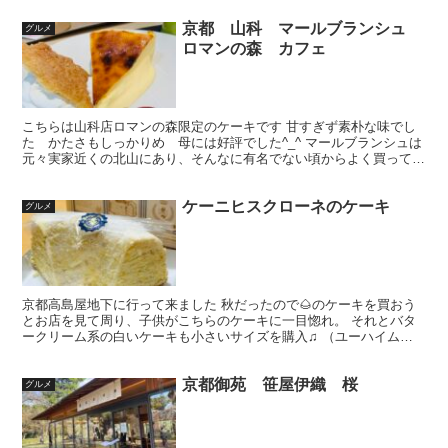
京都 山科 マールブランシュ
グルメ
ロマンの森 カフェ
こちらは山科店ロマンの森限定のケーキです 甘すぎず素朴な味でし
た かたさもしっかりめ 母には好評でした^_^ マールブランシュは
元々実家近くの北山にあり、そんなに有名でない頃からよく買ってい
ましたが 今や百貨店のデパ地下にもあるお店です 何...
ケーニヒスクローネのケーキ
グルメ
京都高島屋地下に行って来ました 秋だったので🌰のケーキを買おう
とお店を見て周り、子供がこちらのケーキに一目惚れ。 それとバタ
ークリーム系の白いケーキも小さいサイズを購入♫ （ユーハイムの
を父が食べたかったので） ケーニヒスクローネと言えば焼...
京都御苑 笹屋伊織 桜
グルメ