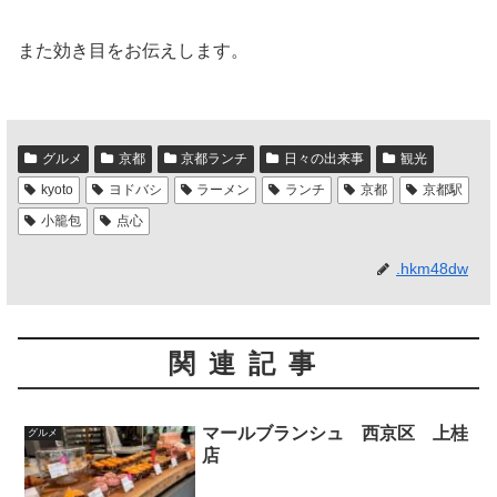
また効き目をお伝えします。
グルメ
京都
京都ランチ
日々の出来事
観光
kyoto
ヨドバシ
ラーメン
ランチ
京都
京都駅
小籠包
点心
.hkm48dw
関連記事
マールブランシュ 西京区 上桂
グルメ
店