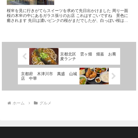
桜🌸を見に行きがてらスイーツを求めて先日出かけました 周り一面
桜の木🌸の中にあるガラス張りのお店 これはすごいですね 景色に
癒されます 先日は濃いピンクの桜がまだでしたが、白っぽい桜はほ
ぼ満開でした 素敵な店内 外国のお客さんも多かったです...
京都北区 雲ヶ畑 畑嘉 お蕎
麦ランチ
京都府 木津川市 萬盛 山城
店 中華
ホーム
グルメ