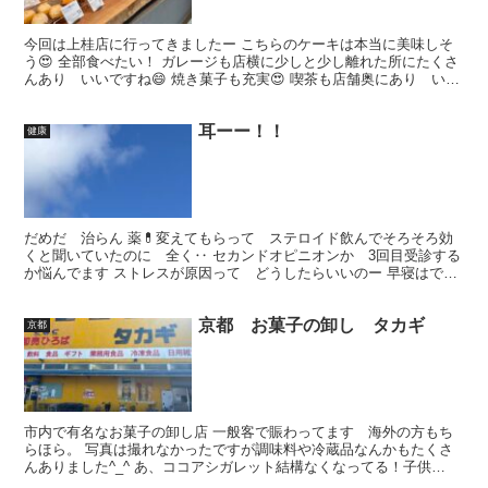
今回は上桂店に行ってきましたー こちらのケーキは本当に美味しそ
う😍 全部食べたい！ ガレージも店横に少しと少し離れた所にたくさ
んあり いいですね😄 焼き菓子も充実😍 喫茶も店舗奥にあり いつ
か行きたいな〜 とにかくどこの店舗も明るくておしゃ...
耳ーー！！
健康
だめだ 治らん 薬💊変えてもらって ステロイド飲んでそろそろ効
くと聞いていたのに 全く‥ セカンドオピニオンか 3回目受診する
か悩んでます ストレスが原因って どうしたらいいのー 早寝はでき
るだけしてる そもそも耳がストレス😖 そもそもス...
京都 お菓子の卸し タカギ
京都
市内で有名なお菓子の卸し店 一般客で賑わってます 海外の方もち
らほら。 写真は撮れなかったですが調味料や冷蔵品なんかもたくさ
んありました^_^ あ、ココアシガレット結構なくなってる！子供
め〜 はやすぎる！！ 大きな箱物もたくさんありましたが...