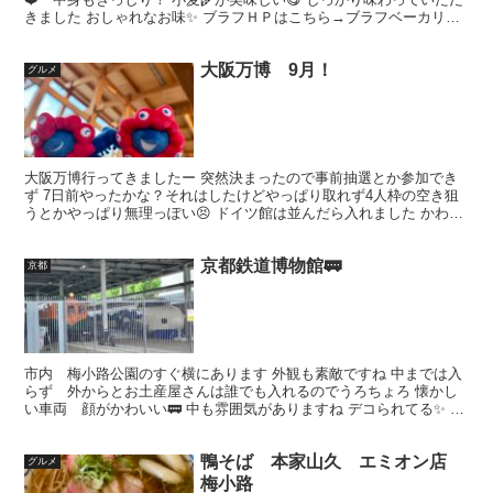
きました おしゃれなお味✨ ブラフＨＰはこちら→ブラフベーカリ
ー ◾️今日の一言 耳👂の件ですが 改善は見え...
大阪万博 9月！
グルメ
大阪万博行ってきましたー 突然決まったので事前抽選とか参加でき
ず 7日前やったかな？それはしたけどやっぱり取れず4人枠の空き狙
うとかやっぱり無理っぽい😣 ドイツ館は並んだら入れました かわい
いキャラが色々教えてくれます マレーシア🇲🇾カレー...
京都鉄道博物館🚃
京都
市内 梅小路公園のすぐ横にあります 外観も素敵ですね 中までは入
らず 外からとお土産屋さんは誰でも入れるのでうろちょろ 懐かし
い車両 顔がかわいい🚃 中も雰囲気がありますね デコられてる✨ 車
掌がでっかいオオサンショウウオ❤️ 何を買おうか...
鴨そば 本家山久 エミオン店
グルメ
梅小路