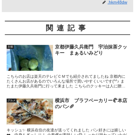
.hkm48dw
関連記事
京都伊藤久兵衛門 宇治抹茶クッ
京都
キー まぁるいみどり
こちらのお店は楽天のテレビＣＭでも紹介されてましたね 京都内に
たくさんお店があるのでいろんな場所で買いやすくいいです(^^♪ ま
たまた伊藤久兵衛門に行って来ました こちらのクッキーは人に贈る
ようにたまに買い、「美味しかったよー」と感想をもら...
横浜市 ブラフベーカリー🥐本店
グルメ
のパン🥖
キッシュ✨ 横浜在住の友達が送ってくれました パン好きには嬉しい
❤️ 中身もぎっしり！ 小麦🌾が美味しい😋 しっかり味わっていただ