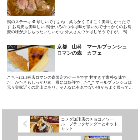
鴨のステーキ🥩 珍しいですよね 柔らかくてすごく美味しかったで
す お蕎麦も美味しい 鴨せいろのつゆは味が濃いめでせっかくのお蕎
麦の味が少しもったいないかな 外人さんウケはしそうですが。 鴨肉
って本当に美味しいですよね なかなかないしまた行こ...
京都 山科 マールブランシュ
グルメ
ロマンの森 カフェ
こちらは山科店ロマンの森限定のケーキです 甘すぎず素朴な味でし
た かたさもしっかりめ 母には好評でした^_^ マールブランシュは
元々実家近くの北山にあり、そんなに有名でない頃からよく買ってい
ましたが 今や百貨店のデパ地下にもあるお店です 何...
コメダ珈琲店のチョコノワー
ル ブラックサンダーとキット
カット