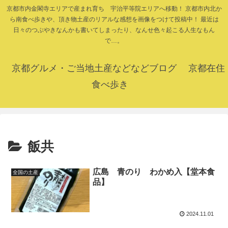
京都市内金閣寺エリアで産まれ育ち 宇治平等院エリアへ移動！ 京都市内北か
ら南食べ歩きや、頂き物土産のリアルな感想を画像をつけて投稿中！ 最近は
日々のつぶやきなんかも書いてしまったり、なんせ色々起こる人生なもん
で…。
京都グルメ・ご当地土産などなどブログ 京都在住
食べ歩き
飯共
広島 青のり わかめ入【堂本食
全国の土産
品】
2024.11.01