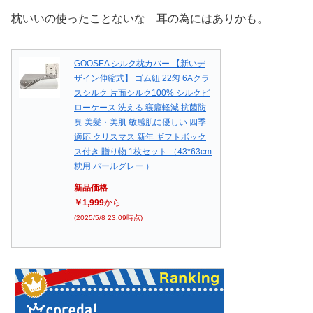
枕いいの使ったことないな 耳の為にはありかも。
GOOSEA シルク枕カバー 【新いデ
ザイン伸縮式】 ゴム紐 22匁 6Aクラ
スシルク 片面シルク100% シルクピ
ローケース 洗える 寝癖軽減 抗菌防
臭 美髪・美肌 敏感肌に優しい 四季
適応 クリスマス 新年 ギフトボック
ス付き 贈り物 1枚セット （43*63cm
枕用 パールグレー ）
新品価格
￥1,999
から
(2025/5/8 23:09時点)