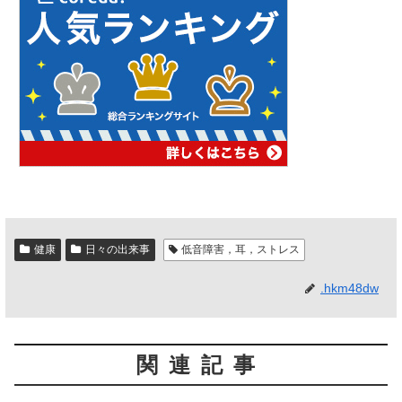
健康
日々の出来事
低音障害，耳，ストレス
.hkm48dw
関連記事