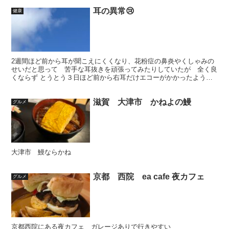
耳の異常😢
健康
2週間ほど前から耳が聞こえにくくなり、花粉症の鼻炎やくしゃみの
せいだと思って 苦手な耳抜きを頑張ってみたりしていたが 全く良
くならず とうとう３日ほど前から右耳だけエコーがかかったような
高音がおくれて聞こえてるような聞こえ方をするように😣 ...
滋賀 大津市 かねよの鰻
グルメ
大津市 鰻ならかね
京都 西院 ea cafe 夜カフェ
グルメ
京都西院にある夜カフェ ガレージありで行きやすい