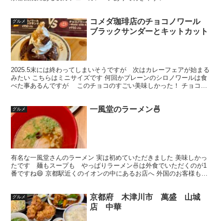
コメダ珈琲店のチョコノワール
グルメ
ブラックサンダーとキットカット
2025.5末には終わってしまいそうですが 次はカレーフェアが始まる
みたい こちらはミニサイズです 何回かプレーンのシロノワールは食
べた事あるんですが このチョコのすごい美味しかった！ チョコが
濃厚なブラックサンダーが私好みかな ソフトク...
一風堂のラーメン🍜
グルメ
有名な一風堂さんのラーメン 実は初めていただきました 美味しかっ
たです 麺もスープも やっぱりラーメン🍜は外食でいただくのが1
番ですね😄 京都駅近くのイオンの中にあるお店へ 外国のお客様も多
かったです 駅近ですしね。 食べ放題の副菜が美味し...
京都府 木津川市 萬盛 山城
グルメ
店 中華